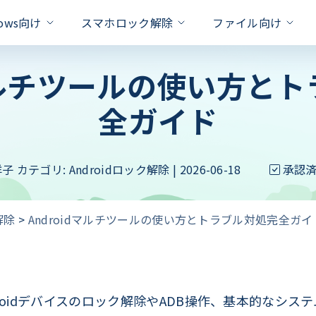
dows向け
スマホロック解除
ファイル向け
dマルチツールの使い方と
対策
全ガイド
xcel
one Unlock
PassFab for RAR
PassFab Duplicate File Deleter
Hot
iPhone 画面 ロック 解除
ドを即座に削除
パスワードで保護されたRARファ
Apple IDを数秒でロック解除
重複ファイルを検出と削除
Apple ID パスワード 合っ
Word
PassFab for PPT
roid Unlock
PassFab 4EasyPartition
新製品
のロックを簡単に解除
洋子
カテゴリ:
Androidロック解除
| 2026-06-18
パワーポイントパスワードの回復を
承認
ロック/SamsungFRPロックを解除
問題を
システムを安全かつ迅速に移行
Android ロック解除 裏ワザ
ffice
PassFab for ZIP
ivation Unlock
Android パスワード 忘れた
PassFab for ISO
のパスワードを迅速に回復
最高の zip パスワード回復ツール
ティベーションロックを即座に解除
解除
>
Androidマルチツールの使い方とトラブル対処完全ガイ
iSOをUSB/CD/DVDに書き込む
iPhoneのバックアップのロ
PDF
Product key Recovery
hone Backup Unlock
る
スワード解除率
プライバシーの侵害なくプロダクト
eバックアップロック解除ツール
iPhoneタッチパネルが反応
hone Password Manager
処法
Padに保存されている全てのパスワードを
ndroidデバイスのロック解除やADB操作、基本的なシ