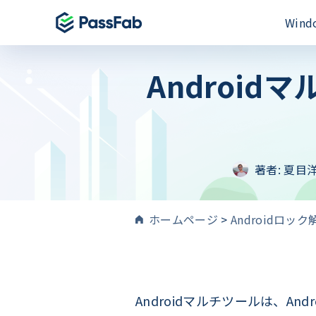
Win
Androi
製品
製品
製品
Windows 11 特集
PassFab for E
PassFab iPh
PassFab 4WinKey
Excelパスワー
iPhone画面と
Windowsパスワードを即時にリセット
PassFab for 
PassFab And
PassFab FixUWin
Wordファイル
著者:
夏目
Android画面
数回のクリックで200以上のWindows
修復
PassFab for O
PassFab Act
PDNob Image Translator
MSドキュメント
iCloudアク
ホームページ
>
Androidロック
画像と PDF からテキストを抽出
PassFab for 
PassFab iP
PassFab Screen Recorder
100%のPDFパ
最高のiPhon
PC画面のすべてをキャプチャ
PassFab iP
iPhone/i
Androidマルチツールは、A
検索