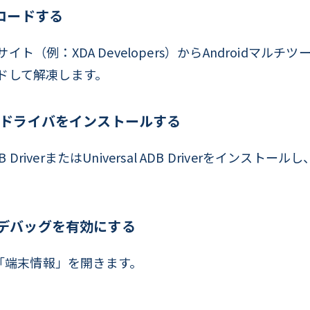
ロードする
ト（例：XDA Developers）からAndroidマル
ドして解凍します。
ootドライバをインストールする
USB DriverまたはUniversal ADB Driverをイン
SBデバッグを有効にする
「端末情報」を開きます。