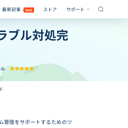
最新記事
ストア
サポート
Hot
サポートセンター
トラブル対処完
対策
対策
FQAs & 技術サポート
お問い合わせ
Windows10 パスワード 解除
PDF パスワード 設定
販売前のお問い合わせ、オンライ
イルを解除
ンサービスなど
てるのに
パソコン パスワード 忘れた
Windows10 プロダクトキー
記事一覧
確認
1000 以上の対策
保証
済み
Windows7 パスワード 解除
RAR 解凍 Windows10
YouTubeガイド
Windows10 再 起動 終わら ない
ビデオ説明ガイド
ド
エクセル シート 保護 解除
サブスクリプション更新
ックを解除す
パソコン 黒い 画面 白い 文字
最大3カ月無料延長ゲット
キーを取得
しない時の対
ステム管理をサポートするためのツ