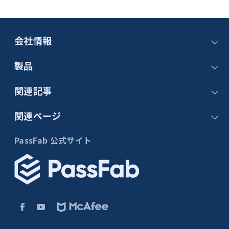
会社情報
お問い合わせ
製品
会社概要
PassFab 4WinKey
関連記事
パートナー
PassFab FixUWin
サポート
記事一覧
関連ページ
PassFab 4EasyPartition
サブスクリプション更新
windows パスワード
PassFab Duplicate File Deleter
iPhone ロック解除
PassFab 公式サイト
Windows 11
PassFab for Excel
Apple ID
windows 10
PassFab for RAR
スクリーンタイム
windows 7
PassFab iPhone Unlock
iTunes バックアップ
Windows修復
PassFab Android Unlock
iOS 16
パソコン修復
Androidロック解除
重複ファイル削除
Excel について