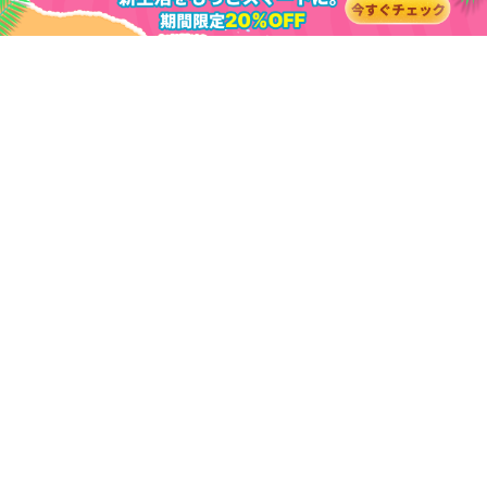
会社情報
お問い合わせ
製品
会社概要
PassFab 4WinKey
関連記事
パートナー
PassFab FixUWin
サポート
記事一覧
関連ページ
PassFab 4EasyPartition
サブスクリプション更新
windows パスワード
PassFab Duplicate File Deleter
iPhone ロック解除
PassFab 公式サイト
Windows 11
PassFab for Excel
Apple ID
windows 10
PassFab for RAR
スクリーンタイム
windows 7
PassFab iPhone Unlock
iTunes バックアップ
Windows修復
PassFab Android Unlock
iOS 16