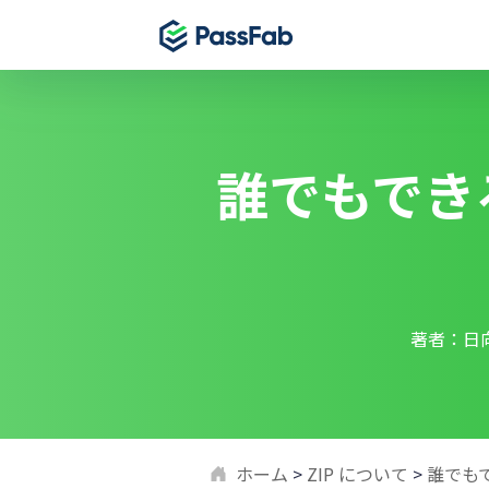
製品
製品
製品
Windows 11 特集
誰でもでき
PassFab for E
PassFab 
PassFab 4WinKey
Excelパスワー
iPhone画
Windowsパスワードを即時にリセット
PassFab for 
PassFab 
PassFab FixUWin
Wordファイル
Android
数回のクリックで200以上のWindows問題を修
復
PassFab for O
PassFab 
PDNob Image Translator
MSドキュメント
iCloud
著者：日
画像と PDF からテキストを抽出
PassFab for 
PassFab 
PassFab Screen Recorder
100%のPDFパ
最高のiPh
PC画面のすべてをキャプチャ
PassFab 
iPhone
ホーム
>
ZIP について
>
誰でも
索