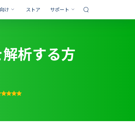
向け
ストア
サポート
サポートセンター
対策
FQAs & 技術サポート
お問い合わせ
を解析する方
10 パスワード 解除
PDF パスワード 設定
販売前のお問い合わせ、オンライン
ルを解除
サービスなど
ってるのに
スワード 忘れた
Windows10 プロダクトキー
記事一覧
確認
1000 以上の対策
保証
ザ
7 パスワード 解除
YouTubeガイド
RAR 解凍 Windows10
ビデオ説明ガイド
た
0 再 起動 終わら ない
エクセル シート 保護 解除
サブスクリプション更新
ック 解除 パスワー
い 画面 白い 文字
最大3カ月無料延長ゲット
キーを取得