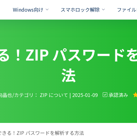
Windows向け
スマホロック解除
ファイル
対策
対策
る！ZIP パスワード
xcel
iPhone Unlock
PassFab for RAR
PassFab Duplicate File Deleter
iPhone 画面 ロック 解除
Windows
ドを即座に削除
面とApple IDを数秒でロック解除
パスワードで保護されたRARファイ
重複ファイルを検出と削除
Apple ID パスワード 合
パソコン パ
法
Word
Android Unlock
PassFab for PPT
PassFab 4EasyPartition
新製品
のロックを簡単に解除
画面ロック/SamsungFRPロックを解除
パワーポイントパスワードの回復を
システムを安全かつ迅速に移行
Android ロック解除 裏ワ
Windows
ffice
Activation Unlock
PassFab for ZIP
PassFab for ISO
Android パスワード 忘れ
Windows1
のパスワードを迅速に回復
アクティベーションロックを即座に解除
最高の zip パスワード回復ツール
向晶也/カテゴリ：
ZIP について
| 2025-01-09
承認済み
iSOをUSB/CD/DVDに書き込む
PDF
iPhone Backup Unlock
Product key Recovery
iphone バックアップ ロ
パソコン 黒
スワード解除率
oneバックアップロック解除ツール
プライバシーの侵害なくプロダクト
ド
iPhone Password Manager
/iPadに保存されている全てのパスワードを検
できる！ZIP パスワードを解析する方法