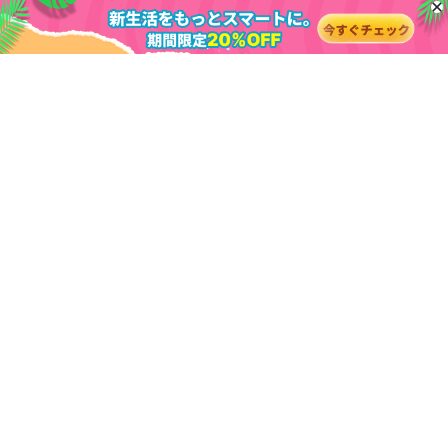
会社情報
お問い合わせ
製品
会社概要
PassFab 4WinKey
関連記事
パートナー
PassFab FixUWin
サポート
記事一覧
関連ページ
PassFab 4EasyPartition
サブスクリプション更新
windows パスワード
PassFab Duplicate File Deleter
iPhone ロック解除
PassFab 公式サイト
Windows 11
PassFab for Excel
Apple ID
windows 10
PassFab for RAR
スクリーンタイム
windows 7
PassFab iPhone Unlock
iTunes バックアップ
Windows修復