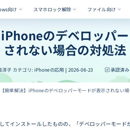
dows向け
スマホロック解除
ファイル向け
iPhoneのデベロッパ
対策
されない場合の対処法
xcel
one Unlock
PassFab for RAR
PassFab Duplicate File Deleter
Hot
iPhone 画面 ロック 解除
ドを即座に削除
パスワードで保護されたRARファ
Apple IDを数秒でロック解除
重複ファイルを検出と削除
Apple ID パスワード 合っ
Word
PassFab for PPT
roid Unlock
PassFab 4EasyPartition
新製品
のロックを簡単に解除
目洋子
カテゴリ:
iPhoneの応用
| 2026-06-23
パワーポイントパスワードの回復を
承認済み
ロック/SamsungFRPロックを解除
問題を
システムを安全かつ迅速に移行
Android ロック解除 裏ワザ
ffice
PassFab for ZIP
ivation Unlock
Android パスワード 忘れた
PassFab for ISO
のパスワードを迅速に回復
最高の zip パスワード回復ツール
ティベーションロックを即座に解除
【簡単解決】iPhoneのデベロッパーモードが表示されない
iSOをUSB/CD/DVDに書き込む
iPhoneのバックアップのロ
PDF
Product key Recovery
hone Backup Unlock
る
スワード解除率
プライバシーの侵害なくプロダクト
eバックアップロック解除ツール
iPhoneタッチパネルが反応
hone Password Manager
処法
Padに保存されている全てのパスワードを
ロードしてインストールしたものの、「デベロッパーモー