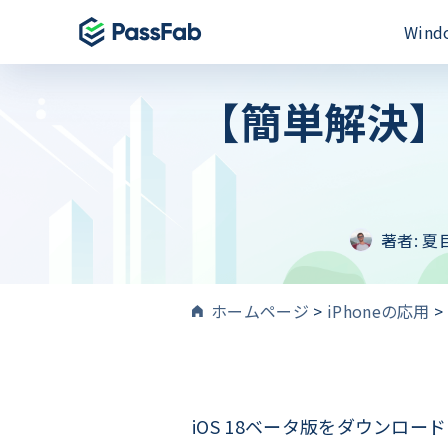
Win
【簡単解決】
製品
製品
製品
Windows 11 特集
PassFab for E
PassFab iPh
PassFab 4WinKey
Excelパスワー
iPhone画面と
Windowsパスワードを即時にリセット
PassFab for 
PassFab And
PassFab FixUWin
Wordファイル
著者:
夏
Android画面
数回のクリックで200以上のWindows
修復
PassFab for O
PassFab Act
PDNob Image Translator
MSドキュメント
iCloudアク
ホームページ
>
iPhoneの応用
>
画像と PDF からテキストを抽出
PassFab for 
PassFab iP
PassFab Screen Recorder
100%のPDFパ
最高のiPhon
PC画面のすべてをキャプチャ
PassFab iP
iPhone/i
iOS 18ベータ版をダウン
検索