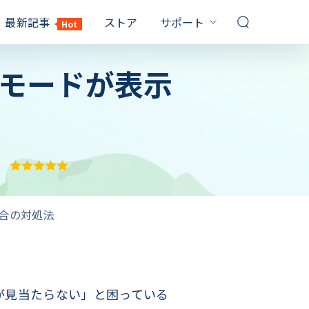
最新記事
ストア
サポート
Hot
サポートセンター
ーモードが表示
対策
対策
FQAs & 技術サポート
お問い合わせ
Windows10 パスワード 解除
PDF パスワード 設定
販売前のお問い合わせ、オンライ
イルを解除
ンサービスなど
てるのに
パソコン パスワード 忘れた
Windows10 プロダクトキー
記事一覧
確認
1000 以上の対策
保証
Windows7 パスワード 解除
RAR 解凍 Windows10
YouTubeガイド
Windows10 再 起動 終わら ない
ビデオ説明ガイド
場合の対処法
エクセル シート 保護 解除
サブスクリプション更新
ックを解除す
パソコン 黒い 画面 白い 文字
最大3カ月無料延長ゲット
キーを取得
しない時の対
ドが見当たらない」と困っている