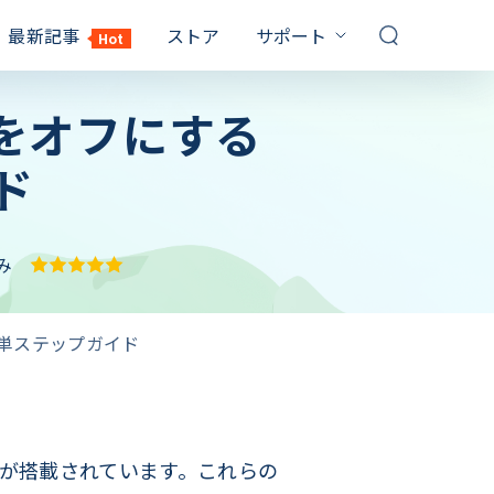
最新記事
ストア
サポート
Hot
サポートセンター
限をオフにする
対策
対策
FQAs & 技術サポート
お問い合わせ
ド
Windows10 パスワード 解除
PDF パスワード 設定
販売前のお問い合わせ、オンライ
イルを解除
ンサービスなど
てるのに
パソコン パスワード 忘れた
Windows10 プロダクトキー
記事一覧
確認
1000 以上の対策
保証
み
Windows7 パスワード 解除
RAR 解凍 Windows10
YouTubeガイド
Windows10 再 起動 終わら ない
ビデオ説明ガイド
簡単ステップガイド
エクセル シート 保護 解除
サブスクリプション更新
ックを解除す
パソコン 黒い 画面 白い 文字
最大3カ月無料延長ゲット
キーを取得
しない時の対
機能が搭載されています。これらの