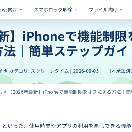
dows向け
スマホロック解除
ファイル向け
最新】iPhoneで機能制
対策
方法│簡単ステップガイ
xcel
one Unlock
PassFab for RAR
PassFab Duplicate File Deleter
Hot
iPhone 画面 ロック 解除
ドを即座に削除
パスワードで保護されたRARファ
Apple IDを数秒でロック解除
重複ファイルを検出と削除
Apple ID パスワード 合っ
Word
PassFab for PPT
roid Unlock
PassFab 4EasyPartition
新製品
のロックを簡単に解除
晶也
カテゴリ:
スクリーンタイム
| 2026-08-05
パワーポイントパスワードの回復を
承認済
ロック/SamsungFRPロックを解除
問題を
システムを安全かつ迅速に移行
Android ロック解除 裏ワザ
ffice
PassFab for ZIP
ivation Unlock
Android パスワード 忘れた
PassFab for ISO
のパスワードを迅速に回復
最高の zip パスワード回復ツール
ティベーションロックを即座に解除
ム
>
【2026年最新】iPhoneで機能制限をオフにする方法│
iSOをUSB/CD/DVDに書き込む
iPhoneのバックアップのロ
PDF
Product key Recovery
hone Backup Unlock
る
スワード解除率
プライバシーの侵害なくプロダクト
eバックアップロック解除ツール
iPhoneタッチパネルが反応
hone Password Manager
処法
Padに保存されている全てのパスワードを
能制限」といった、使用時間やアプリの利用を制限できる