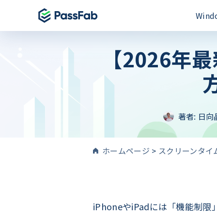
Win
【2026年
製品
製品
製品
Windows 11 特集
PassFab for E
PassFab iPh
PassFab 4WinKey
Excelパスワー
iPhone画面と
Windowsパスワードを即時にリセット
PassFab for 
PassFab And
PassFab FixUWin
Wordファイル
著者:
日向
Android画面
数回のクリックで200以上のWindows
修復
PassFab for O
PassFab Act
PDNob Image Translator
MSドキュメント
iCloudアク
ホームページ
>
スクリーンタイ
画像と PDF からテキストを抽出
PassFab for 
PassFab iP
PassFab Screen Recorder
100%のPDFパ
最高のiPhon
PC画面のすべてをキャプチャ
PassFab iP
iPhone/i
iPhoneやiPadには「機
検索