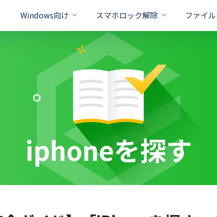
Windows向け
スマホロック解除
ファイル
対策
対策
xcel
iPhone Unlock
PassFab for RAR
PassFab Duplicate File Deleter
iPhone 画面 ロック 解除
Windows
ドを即座に削除
面とApple IDを数秒でロック解除
パスワードで保護されたRARファイ
重複ファイルを検出と削除
Apple ID パスワード 合
パソコン パ
Word
Android Unlock
PassFab for PPT
PassFab 4EasyPartition
新製品
のロックを簡単に解除
画面ロック/SamsungFRPロックを解除
パワーポイントパスワードの回復を
システムを安全かつ迅速に移行
Android ロック解除 裏ワ
Windows
iphoneを探す
ffice
Activation Unlock
PassFab for ZIP
PassFab for ISO
Android パスワード 忘れ
Windows1
のパスワードを迅速に回復
アクティベーションロックを即座に解除
最高の zip パスワード回復ツール
iSOをUSB/CD/DVDに書き込む
PDF
iPhone Backup Unlock
Product key Recovery
iphone バックアップ ロ
パソコン 黒
スワード解除率
oneバックアップロック解除ツール
プライバシーの侵害なくプロダクト
ド
iPhone Password Manager
/iPadに保存されている全てのパスワードを検