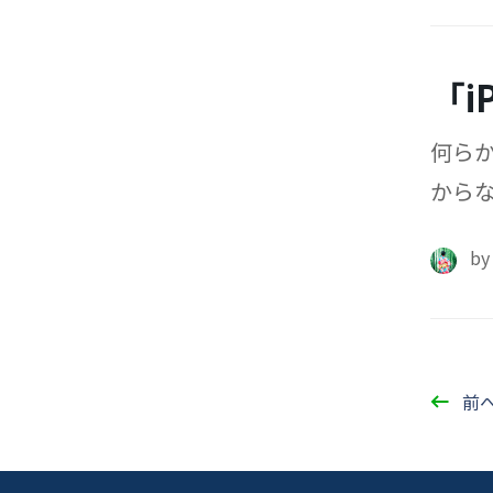
「i
何らか
からな
ご紹
b
前