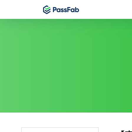
製品
製品
製品
Windows 11 特集
PassFab for E
PassFab 
PassFab 4WinKey
Excelパスワー
iPhone画
Windowsパスワードを即時にリセット
PassFab for 
PassFab 
PassFab FixUWin
Wordファイル
Android
数回のクリックで200以上のWindows問題を修
復
PassFab for O
PassFab 
PDNob Image Translator
MSドキュメント
iCloud
画像と PDF からテキストを抽出
PassFab for 
PassFab 
PassFab Screen Recorder
100%のPDFパ
最高のiPh
PC画面のすべてをキャプチャ
PassFab 
iPhone
索