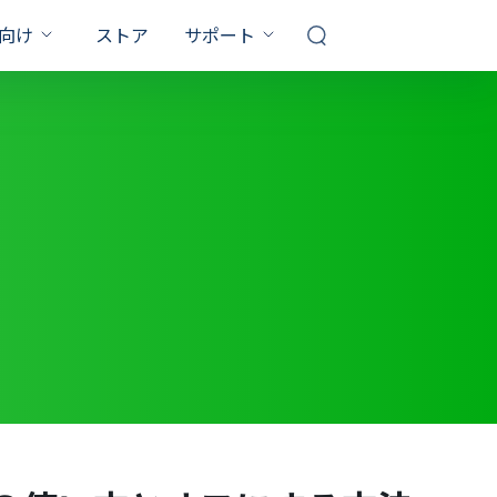
向け
ストア
サポート
サポートセンター
対策
FQAs & 技術サポート
お問い合わせ
10 パスワード 解除
PDF パスワード 設定
販売前のお問い合わせ、オンライン
ルを解除
サービスなど
ってるのに
スワード 忘れた
Windows10 プロダクトキー
記事一覧
確認
1000 以上の対策
保証
ザ
7 パスワード 解除
YouTubeガイド
RAR 解凍 Windows10
ビデオ説明ガイド
た
0 再 起動 終わら ない
エクセル シート 保護 解除
サブスクリプション更新
ック 解除 パスワー
い 画面 白い 文字
最大3カ月無料延長ゲット
キーを取得