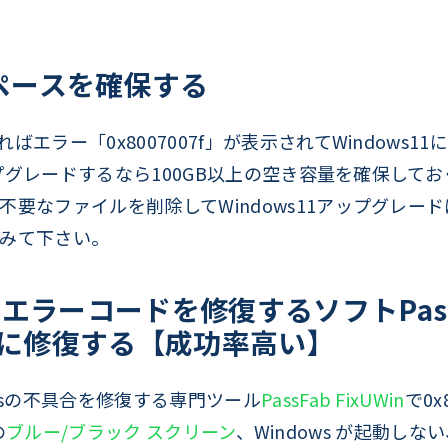
ペースを確保する
エラー「0x8007007f」が表示されてWindows
アップグレードするなら100GB以上の空き容量を確保し
不要なファイルを削除してWindows11アップグレー
みて下さい。
のエラーコードを修復するソフトPassFa
を簡単に修復する【成功率高い】
wsの不具合を修復する専門ツール
PassFab FixUWin
で0x
の
ブルー/ブラック スクリーン
、Windows が起動し