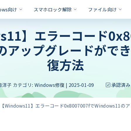
dows向け
スマホロック解除
ファイル向け
ws11】エラーコード0x80
対策
s11のアップグレードがで
xcel
one Unlock
PassFab for RAR
PassFab Duplicate File Deleter
Hot
iPhone 画面 ロック 解除
ドを即座に削除
パスワードで保護されたRARファ
Apple IDを数秒でロック解除
重複ファイルを検出と削除
復方法
Apple ID パスワード 合っ
Word
PassFab for PPT
roid Unlock
PassFab 4EasyPartition
新製品
のロックを簡単に解除
パワーポイントパスワードの回復を
ロック/SamsungFRPロックを解除
問題を
システムを安全かつ迅速に移行
Android ロック解除 裏ワザ
ffice
PassFab for ZIP
ivation Unlock
目洋子
カテゴリ:
Windows修復
| 2025-01-09
承認済み
Android パスワード 忘れた
PassFab for ISO
のパスワードを迅速に回復
最高の zip パスワード回復ツール
ティベーションロックを即座に解除
iSOをUSB/CD/DVDに書き込む
iPhoneのバックアップのロ
PDF
Product key Recovery
hone Backup Unlock
る
スワード解除率
プライバシーの侵害なくプロダクト
eバックアップロック解除ツール
【Windows11】エラーコード0x8007007fでWindows
iPhoneタッチパネルが反応
hone Password Manager
処法
Padに保存されている全てのパスワードを