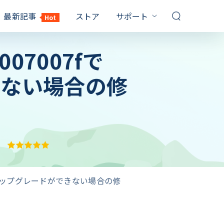
最新記事
ストア
サポート
Hot
サポートセンター
07007fで
対策
対策
FQAs & 技術サポート
お問い合わせ
きない場合の修
Windows10 パスワード 解除
PDF パスワード 設定
販売前のお問い合わせ、オンライ
イルを解除
ンサービスなど
てるのに
パソコン パスワード 忘れた
Windows10 プロダクトキー
記事一覧
確認
1000 以上の対策
保証
Windows7 パスワード 解除
RAR 解凍 Windows10
YouTubeガイド
Windows10 再 起動 終わら ない
ビデオ説明ガイド
エクセル シート 保護 解除
サブスクリプション更新
ックを解除す
パソコン 黒い 画面 白い 文字
最大3カ月無料延長ゲット
キーを取得
11のアップグレードができない場合の修
しない時の対