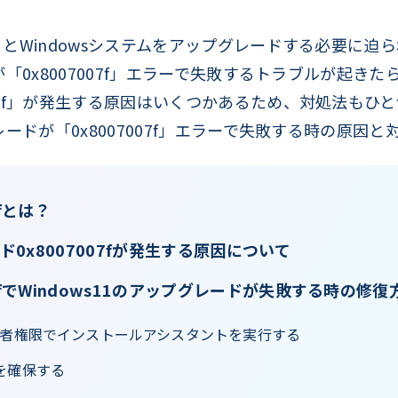
いるとWindowsシステムをアップグレードする必要に迫
ドが「0x8007007f」エラーで失敗するトラブルが起
007f」が発生する原因はいくつかあるため、対処法も
グレードが「0x8007007f」エラーで失敗する時の原
fとは？
ード0x8007007fが発生する原因について
7fでWindows11のアップグレードが失敗する時の修復
理者権限でインストールアシスタントを実行する
を確保する