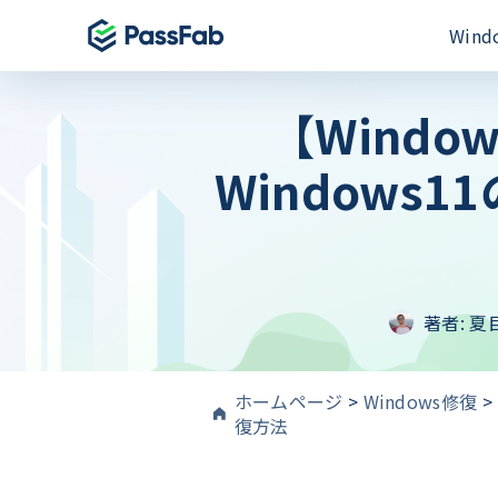
Win
【Windo
製品
製品
製品
Windows 11 特集
Window
PassFab for E
PassFab iPh
PassFab 4WinKey
Excelパスワー
iPhone画面と
Windowsパスワードを即時にリセット
PassFab for 
PassFab And
PassFab FixUWin
Wordファイル
Android画面
数回のクリックで200以上のWindows
修復
PassFab for O
PassFab Act
著者:
夏
PDNob Image Translator
MSドキュメント
iCloudアク
画像と PDF からテキストを抽出
PassFab for 
PassFab iP
PassFab Screen Recorder
100%のPDFパ
最高のiPhon
ホームページ
>
Windows修復
>
PC画面のすべてをキャプチャ
復方法
PassFab iP
iPhone/i
検索