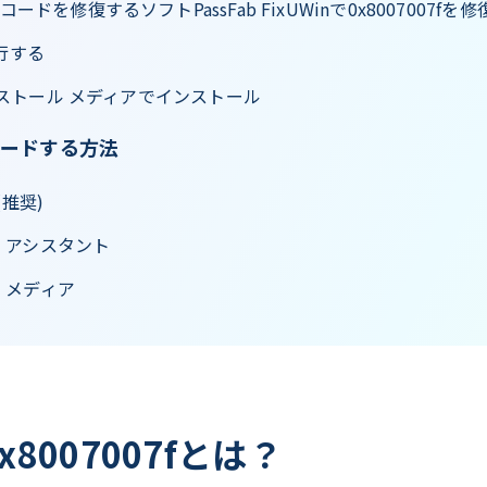
コードを修復するソフトPassFab FixUWinで0x8007007
行する
 インストール メディアでインストール
グレードする方法
(推奨)
ール アシスタント
ル メディア
8007007fとは？