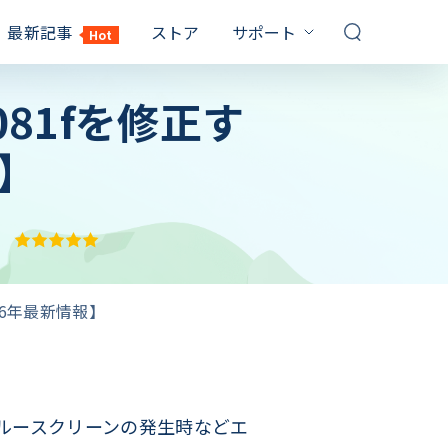
最新記事
ストア
サポート
Hot
サポートセンター
081fを修正す
対策
対策
FQAs & 技術サポート
お問い合わせ
報】
Windows10 パスワード 解除
PDF パスワード 設定
販売前のお問い合わせ、オンライ
イルを解除
ンサービスなど
てるのに
パソコン パスワード 忘れた
Windows10 プロダクトキー
記事一覧
確認
1000 以上の対策
保証
Windows7 パスワード 解除
RAR 解凍 Windows10
YouTubeガイド
Windows10 再 起動 終わら ない
ビデオ説明ガイド
026年最新情報】
エクセル シート 保護 解除
サブスクリプション更新
ックを解除す
パソコン 黒い 画面 白い 文字
最大3カ月無料延長ゲット
キーを取得
しない時の対
らブルースクリーンの発生時などエ