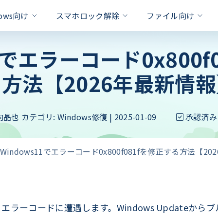
dows向け
スマホロック解除
ファイル向け
11でエラーコード0x800f
対策
方法【2026年最新情
xcel
one Unlock
PassFab for RAR
PassFab Duplicate File Deleter
Hot
iPhone 画面 ロック 解除
ドを即座に削除
パスワードで保護されたRARファ
Apple IDを数秒でロック解除
重複ファイルを検出と削除
Apple ID パスワード 合っ
Word
PassFab for PPT
roid Unlock
PassFab 4EasyPartition
新製品
のロックを簡単に解除
向晶也
カテゴリ:
Windows修復
| 2025-01-09
パワーポイントパスワードの回復を
承認済み
ロック/SamsungFRPロックを解除
問題を
システムを安全かつ迅速に移行
Android ロック解除 裏ワザ
ffice
PassFab for ZIP
ivation Unlock
Android パスワード 忘れた
PassFab for ISO
のパスワードを迅速に回復
最高の zip パスワード回復ツール
ティベーションロックを即座に解除
Windows11でエラーコード0x800f081fを修正する方法【2
iSOをUSB/CD/DVDに書き込む
iPhoneのバックアップのロ
PDF
Product key Recovery
hone Backup Unlock
る
スワード解除率
プライバシーの侵害なくプロダクト
eバックアップロック解除ツール
iPhoneタッチパネルが反応
hone Password Manager
処法
Padに保存されている全てのパスワードを
々エラーコードに遭遇します。Windows Updateか