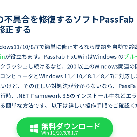
の不具合を修復するソフトPassFab 
を修正する
Windows11/10/8/7で簡単に修正するなら問題を自動で
in
が役立ちます。PassFab FixUWinはWindows の
ブル
C がクラッシュし続けるなど、200 以上のWindows
ピュータとWindows 11／10／8.1／8／7に対
たいけど、その正しい対処法が分からないなら、PassFab F
行時、.NET Framework 3.5のインストール中などエラ
る簡単な方法です。 以下は詳しい操作手順でご確認く
無料ダウンロード