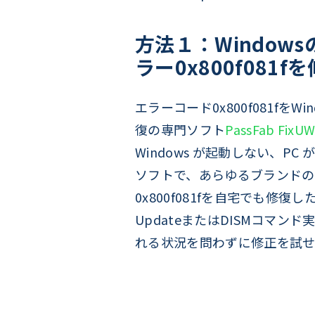
方法１：Windows
ラー0x800f081f
エラーコード0x800f081fを
復の専門ソフト
PassFab FixUW
Windows が起動しない、P
ソフトで、あらゆるブランドのコン
0x800f081fを自宅でも修復し
UpdateまたはDISMコマンド実
れる状況を問わずに修正を試せ