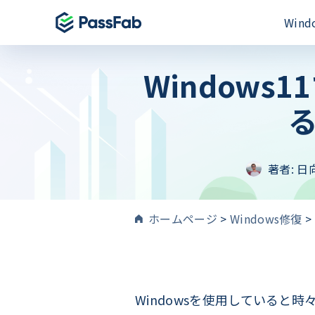
Win
Windows
製品
製品
製品
Windows 11 特集
る
PassFab for E
PassFab iPh
PassFab 4WinKey
Excelパスワー
iPhone画面と
Windowsパスワードを即時にリセット
PassFab for 
PassFab And
PassFab FixUWin
Wordファイル
著者:
日
Android画面
数回のクリックで200以上のWindows
修復
PassFab for O
PassFab Act
PDNob Image Translator
MSドキュメント
iCloudアク
ホームページ
>
Windows修復
>
画像と PDF からテキストを抽出
PassFab for 
PassFab iP
PassFab Screen Recorder
100%のPDFパ
最高のiPhon
PC画面のすべてをキャプチャ
PassFab iP
iPhone/i
Windowsを使用していると時
検索