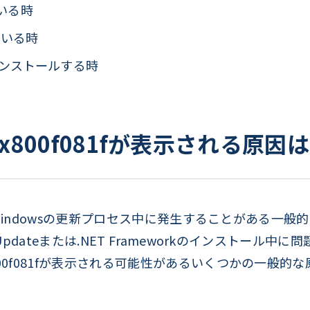
ている時
ている時
5をインストールする時
800f081fが表示される原因
は、Windowsの更新プロセス中に発生することがある一
Updateまたは.NET Frameworkのインストール
00f081fが表示される可能性があるいくつかの一般的