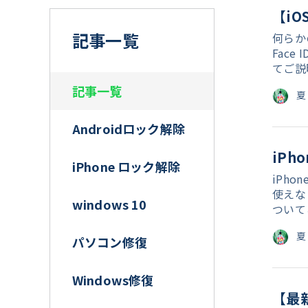
【iO
記事一覧
何らか
Fac
てご説
記事一覧
夏
Androidロック解除
iP
iPhone ロック解除
iPh
使えな
windows 10
ついて
夏
パソコン修復
Windows修復
【最新