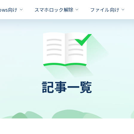
dows向け
スマホロック解除
ファイル向け
対策
xcel
one Unlock
PassFab for RAR
PassFab Duplicate File Deleter
Hot
iPhone 画面 ロック 解除
ドを即座に削除
パスワードで保護されたRARファ
Apple IDを数秒でロック解除
重複ファイルを検出と削除
Apple ID パスワード 合っ
Word
PassFab for PPT
roid Unlock
PassFab 4EasyPartition
新製品
のロックを簡単に解除
パワーポイントパスワードの回復を
ロック/SamsungFRPロックを解除
問題を
システムを安全かつ迅速に移行
Android ロック解除 裏ワザ
記事一覧
ffice
PassFab for ZIP
ivation Unlock
Android パスワード 忘れた
PassFab for ISO
のパスワードを迅速に回復
最高の zip パスワード回復ツール
ティベーションロックを即座に解除
iSOをUSB/CD/DVDに書き込む
iPhoneのバックアップのロ
PDF
Product key Recovery
hone Backup Unlock
る
スワード解除率
プライバシーの侵害なくプロダクト
eバックアップロック解除ツール
iPhoneタッチパネルが反応
hone Password Manager
処法
Padに保存されている全てのパスワードを