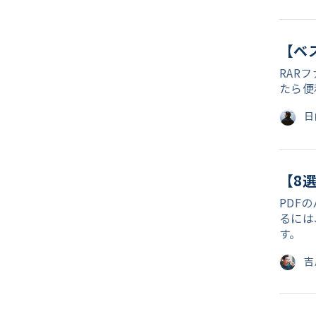
【ベ
RAR
たら便
日
【8
PDF
るには
す。
吉