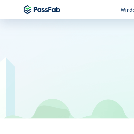
Win
製品
製品
製品
Windows 11 特集
PassFab for E
PassFab iPh
PassFab 4WinKey
Excelパスワー
iPhone画面と
Windowsパスワードを即時にリセット
PassFab for 
PassFab And
PassFab FixUWin
Wordファイル
Android画面
数回のクリックで200以上のWindows
修復
PassFab for O
PassFab Act
PDNob Image Translator
MSドキュメント
iCloudアク
画像と PDF からテキストを抽出
PassFab for 
PassFab iP
PassFab Screen Recorder
100%のPDFパ
最高のiPhon
PC画面のすべてをキャプチャ
PassFab iP
iPhone/i
検索