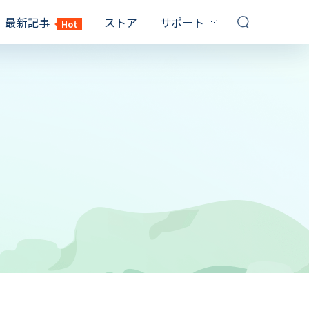
最新記事
ストア
サポート
Hot
サポートセンター
対策
対策
FQAs & 技術サポート
お問い合わせ
Windows10 パスワード 解除
PDF パスワード 設定
販売前のお問い合わせ、オンライ
イルを解除
ンサービスなど
てるのに
パソコン パスワード 忘れた
Windows10 プロダクトキー
記事一覧
確認
1000 以上の対策
保証
Windows7 パスワード 解除
RAR 解凍 Windows10
YouTubeガイド
Windows10 再 起動 終わら ない
ビデオ説明ガイド
エクセル シート 保護 解除
サブスクリプション更新
ックを解除す
パソコン 黒い 画面 白い 文字
最大3カ月無料延長ゲット
キーを取得
しない時の対