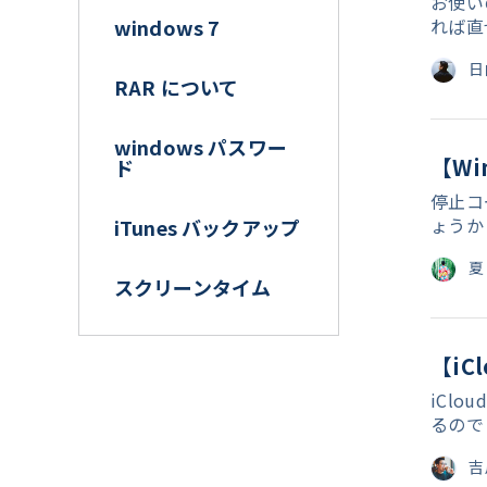
お使い
れば直
windows 7
日
RAR について
windows パスワー
【Wi
ド
停止コ
ょうか
iTunes バックアップ
夏
スクリーンタイム
【iC
iCl
るので
吉