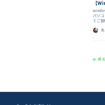
【Wi
win
パソコ
てご説
吉
戻