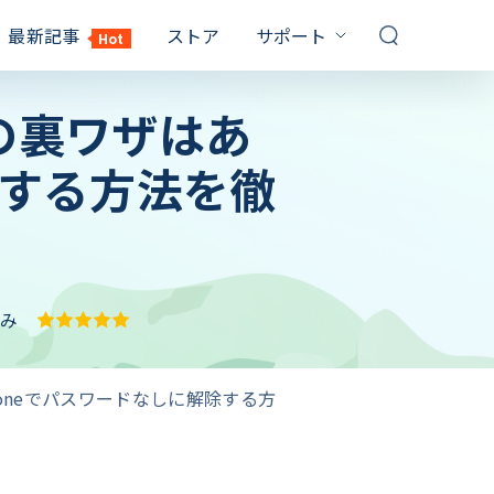
最新記事
ストア
サポート
Hot
サポートセンター
の裏ワザはあ
対策
対策
FQAs & 技術サポート
お問い合わせ
除する方法を徹
Windows10 パスワード 解除
PDF パスワード 設定
販売前のお問い合わせ、オンライ
イルを解除
ンサービスなど
てるのに
パソコン パスワード 忘れた
Windows10 プロダクトキー
記事一覧
確認
1000 以上の対策
保証
Windows7 パスワード 解除
RAR 解凍 Windows10
YouTubeガイド
済み
Windows10 再 起動 終わら ない
ビデオ説明ガイド
エクセル シート 保護 解除
サブスクリプション更新
ックを解除す
パソコン 黒い 画面 白い 文字
最大3カ月無料延長ゲット
キーを取得
oneでパスワードなしに解除する方
しない時の対