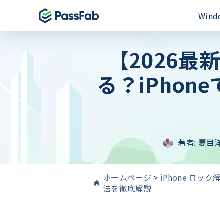
Win
【2026
製品
製品
製品
Windows 11 特集
る？iPho
PassFab for E
PassFab iPh
PassFab 4WinKey
Excelパスワー
iPhone画面と
Windowsパスワードを即時にリセット
PassFab for 
PassFab And
PassFab FixUWin
Wordファイル
Android画面
数回のクリックで200以上のWindows
修復
PassFab for O
PassFab Act
著者:
夏目
PDNob Image Translator
MSドキュメント
iCloudアク
画像と PDF からテキストを抽出
PassFab for 
PassFab iP
PassFab Screen Recorder
100%のPDFパ
最高のiPhon
ホームページ
>
iPhone ロック
PC画面のすべてをキャプチャ
法を徹底解説
PassFab iP
iPhone/i
検索