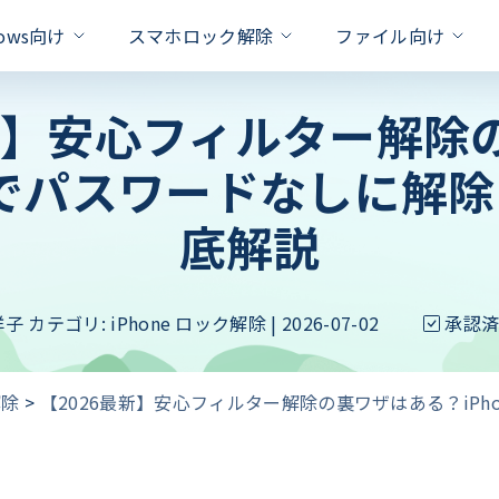
dows向け
スマホロック解除
ファイル向け
最新】安心フィルター解除
対策
neでパスワードなしに解
xcel
one Unlock
PassFab for RAR
PassFab Duplicate File Deleter
Hot
iPhone 画面 ロック 解除
ドを即座に削除
パスワードで保護されたRARファ
Apple IDを数秒でロック解除
重複ファイルを検出と削除
底解説
Apple ID パスワード 合っ
Word
PassFab for PPT
roid Unlock
PassFab 4EasyPartition
新製品
のロックを簡単に解除
パワーポイントパスワードの回復を
ロック/SamsungFRPロックを解除
問題を
システムを安全かつ迅速に移行
Android ロック解除 裏ワザ
ffice
PassFab for ZIP
ivation Unlock
洋子
カテゴリ:
iPhone ロック解除
| 2026-07-02
承認
Android パスワード 忘れた
PassFab for ISO
のパスワードを迅速に回復
最高の zip パスワード回復ツール
ティベーションロックを即座に解除
iSOをUSB/CD/DVDに書き込む
iPhoneのバックアップのロ
PDF
Product key Recovery
hone Backup Unlock
る
スワード解除率
プライバシーの侵害なくプロダクト
eバックアップロック解除ツール
解除
>
【2026最新】安心フィルター解除の裏ワザはある？iPh
iPhoneタッチパネルが反応
hone Password Manager
処法
Padに保存されている全てのパスワードを