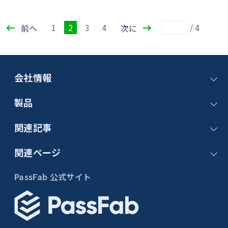
1
2
3
4
/
4
前へ
次に
会社情報
お問い合わせ
製品
会社概要
PassFab 4WinKey
関連記事
パートナー
PassFab FixUWin
サポート
記事一覧
関連ページ
PassFab 4EasyPartition
サブスクリプション更新
windows パスワード
PassFab Duplicate File Deleter
iPhone ロック解除
PassFab 公式サイト
Windows 11
PassFab for Excel
Apple ID
windows 10
PassFab for RAR
スクリーンタイム
windows 7
PassFab iPhone Unlock
iTunes バックアップ
Windows修復
PassFab Android Unlock